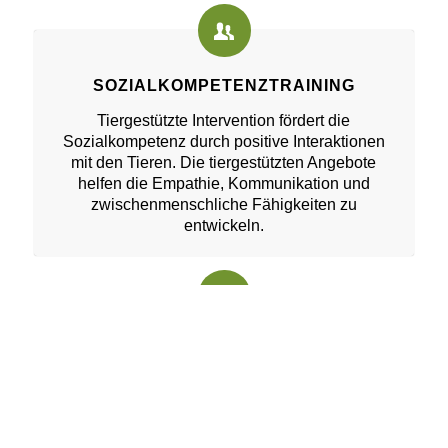
SOZIALKOMPETENZTRAINING
Tiergestützte Intervention fördert die
Sozialkompetenz durch positive Interaktionen
mit den Tieren. Die tiergestützten Angebote
helfen die Empathie, Kommunikation und
zwischenmenschliche Fähigkeiten zu
entwickeln.
GEDÄCHTNIS- &
KONZENTRATIONSFÖRDERUNG
Die tiergestützte Intervention, insbesondere mit
Hühnern, fördert das Gedächtnis & die
Konzentrationsfähigkeit, indem sie positive und